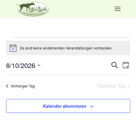
Veranstaltungen
für
Es sind keine anstehenden Veranstaltungen vorhanden.
Hinweis
August
Verans
Ver
8/10/2026
Suche
10,
Tag
Ans
Suche
Datum
2026
Nav
und
wählen.
Nächster Tag
Ansich
Vorheriger Tag
Naviga
Kalender abonnieren